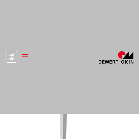
>
Prodotto
>
Colonne di sollevamento

Colonna DD452.3