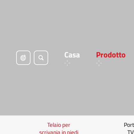
Casa
Prodotto
Telaio per
Por
scrivania in piedi
TV