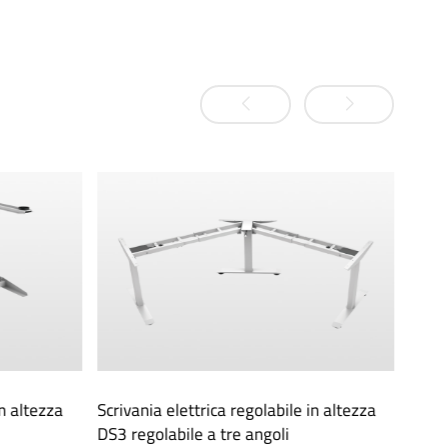
in altezza
Scrivania elettrica regolabile in altezza
Scriv
DS3 regolabile a tre angoli
DS3 /